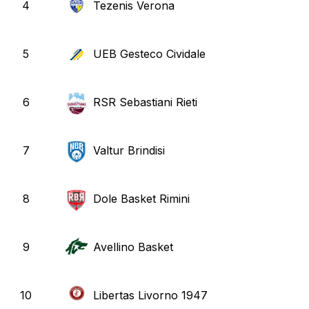
4
Tezenis Verona
5
UEB Gesteco Cividale
6
RSR Sebastiani Rieti
7
Valtur Brindisi
8
Dole Basket Rimini
9
Avellino Basket
10
Libertas Livorno 1947