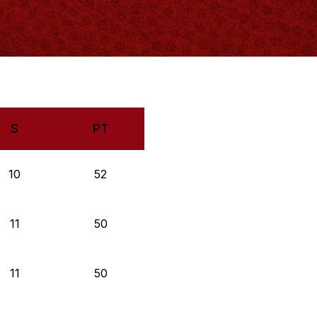
S
PT
10
52
11
50
11
50