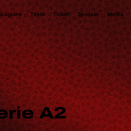
Stagione
Team
Ticket
Sponsor
Media
erie A2