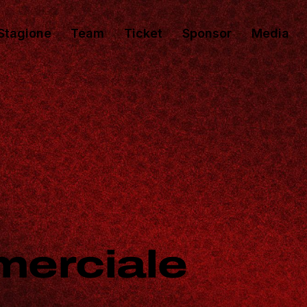
Stagione
Team
Ticket
Sponsor
Media
merciale