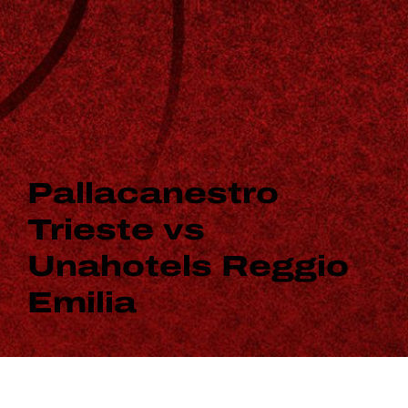
Pallacanestro
Trieste vs
Unahotels Reggio
Emilia