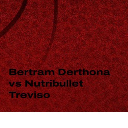
Bertram Derthona
vs Nutribullet
Treviso