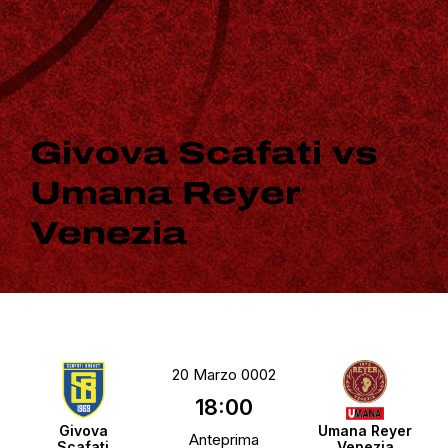
Givova Scafati vs
Umana Reyer
Venezia
20 Marzo 0002
18:00
Givova
Umana Reyer
Anteprima
Scafati
Venezia