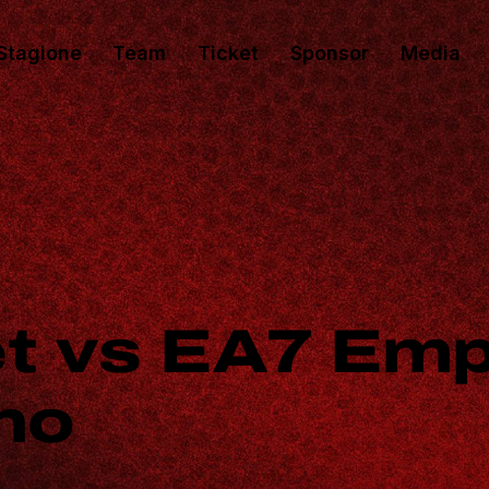
Stagione
Team
Ticket
Sponsor
Media
t vs EA7 Emp
no