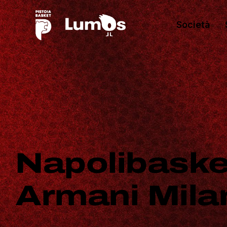
Società
Napolibaske
Armani Mila