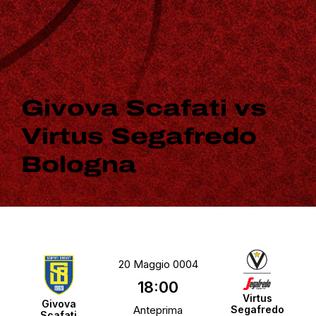
Givova Scafati vs
Virtus Segafredo
Bologna
20 Maggio 0004
18:00
Virtus
Givova
Anteprima
Segafredo
Scafati