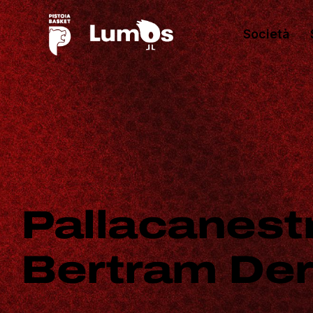
Società
Pallacanestr
Bertram De