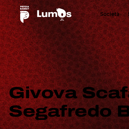
Società
Givova Scafa
Segafredo 