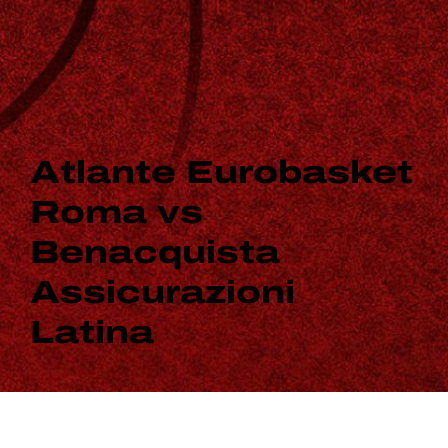
Atlante Eurobasket
Roma vs
Benacquista
Assicurazioni
Latina