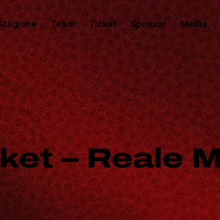
Stagione
Team
Ticket
Sponsor
Media
sket – Reale 