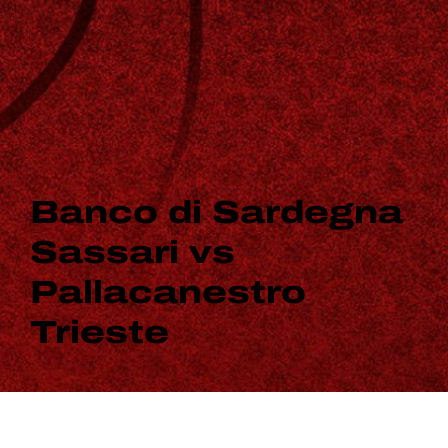
Banco di Sardegna
Sassari vs
Pallacanestro
Trieste