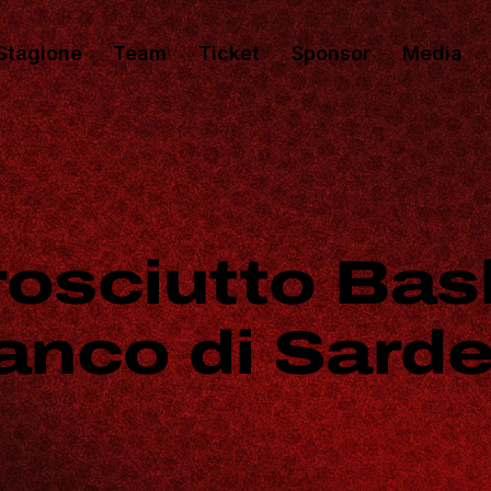
Stagione
Team
Ticket
Sponsor
Media
osciutto Bas
anco di Sard