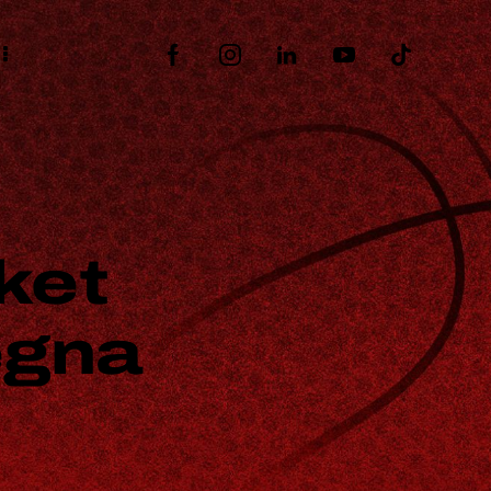
ket
egna