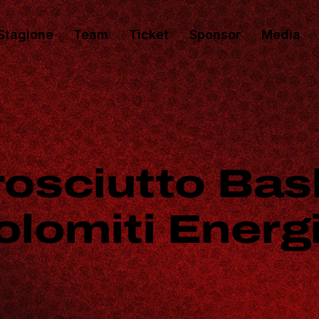
Stagione
Team
Ticket
Sponsor
Media
osciutto Bas
olomiti Energ