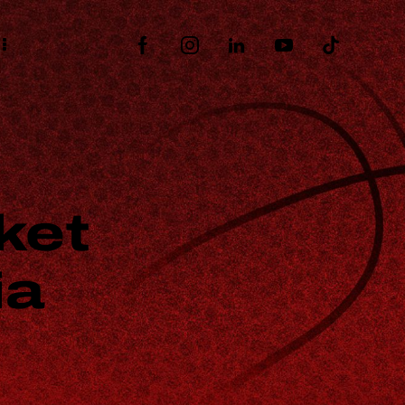
ket
ia