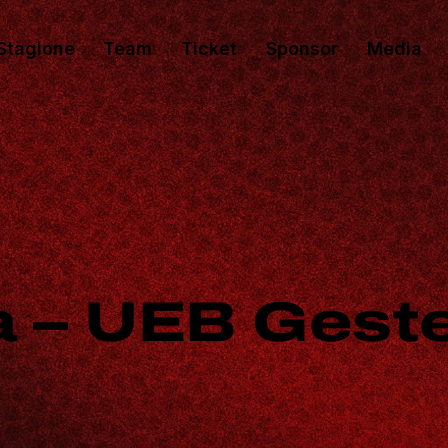
Stagione
Team
Ticket
Sponsor
Media
ia – UEB Gest