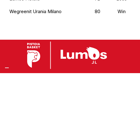
Wegreenit Urania Milano
80
Win
Preferenze Privacy
Privacy Policy
Cookie Policy
Accessibilità