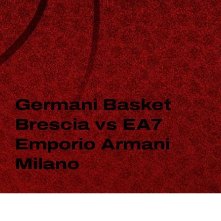
Germani Basket
Brescia vs EA7
Emporio Armani
Milano