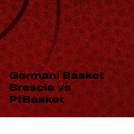
Germani Basket
Brescia vs
PtBasket