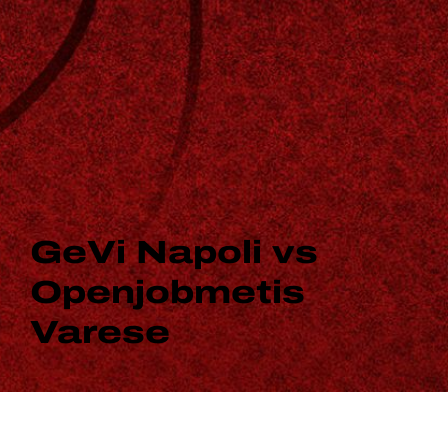
GeVi Napoli vs
Openjobmetis
Varese