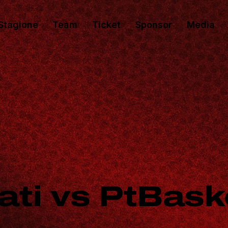
Stagione
Team
Ticket
Sponsor
Media
ati vs PtBask