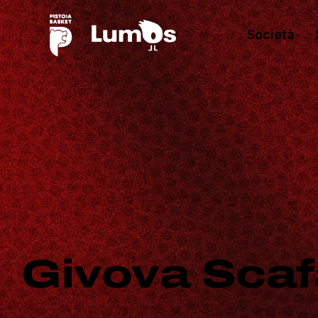
Società
Givova Scaf