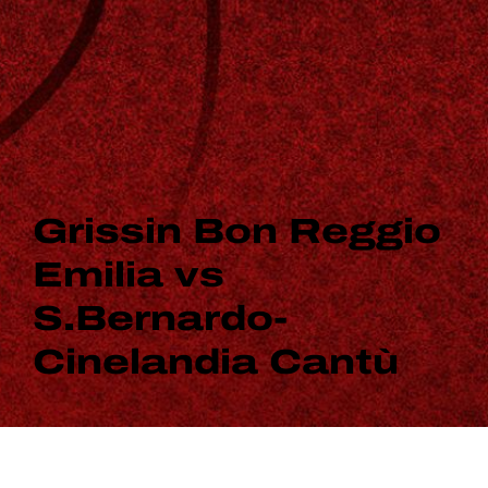
Grissin Bon Reggio
Emilia vs
S.Bernardo-
Cinelandia Cantù