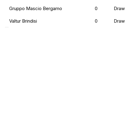
Gruppo Mascio Bergamo
0
Draw
Valtur Brindisi
0
Draw
Preferenze Privacy
Privacy Policy
Cookie Policy
Accessibilità