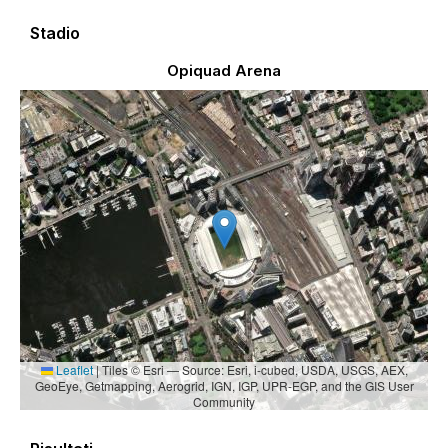
Stadio
Opiquad Arena
Leaflet
|
Tiles © Esri — Source: Esri, i-cubed, USDA, USGS, AEX,
GeoEye, Getmapping, Aerogrid, IGN, IGP, UPR-EGP, and the GIS User
Community