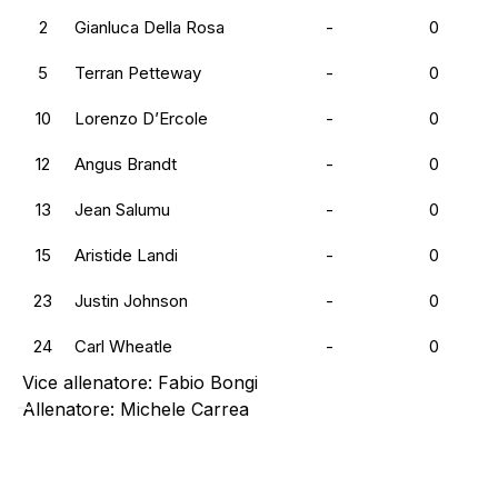
2
Gianluca Della Rosa
-
0
5
Terran Petteway
-
0
10
Lorenzo D’Ercole
-
0
12
Angus Brandt
-
0
13
Jean Salumu
-
0
15
Aristide Landi
-
0
23
Justin Johnson
-
0
24
Carl Wheatle
-
0
Vice allenatore:
Fabio Bongi
Allenatore:
Michele Carrea
Preparatore Atletico:
Francesco Bruni