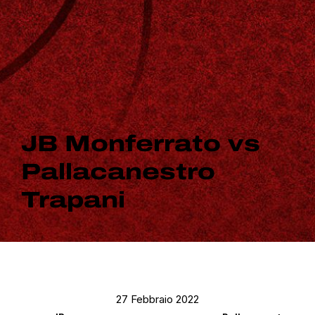
JB Monferrato vs
Pallacanestro
Trapani
27 Febbraio 2022