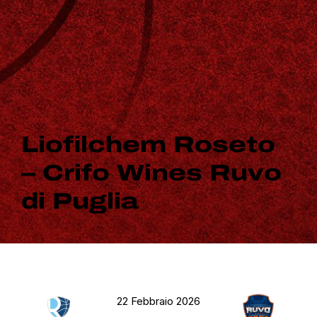
Liofilchem Roseto
– Crifo Wines Ruvo
di Puglia
22 Febbraio 2026