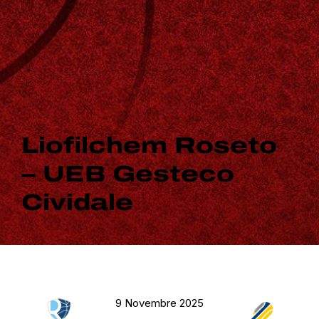
Liofilchem Roseto
– UEB Gesteco
Cividale
9 Novembre 2025