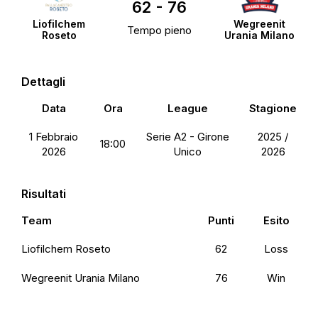
62
-
76
Liofilchem
Wegreenit
Tempo pieno
Roseto
Urania Milano
Dettagli
Data
Ora
League
Stagione
1 Febbraio
Serie A2 - Girone
2025 /
18:00
2026
Unico
2026
Risultati
Team
Punti
Esito
Liofilchem Roseto
62
Loss
Wegreenit Urania Milano
76
Win