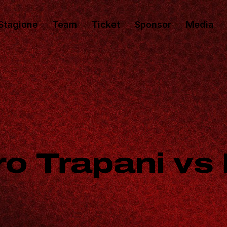
Stagione
Team
Ticket
Sponsor
Media
o Trapani vs P