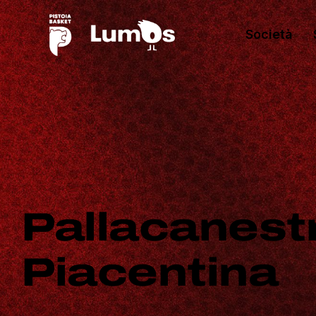
Società
Pallacanestr
Piacentina