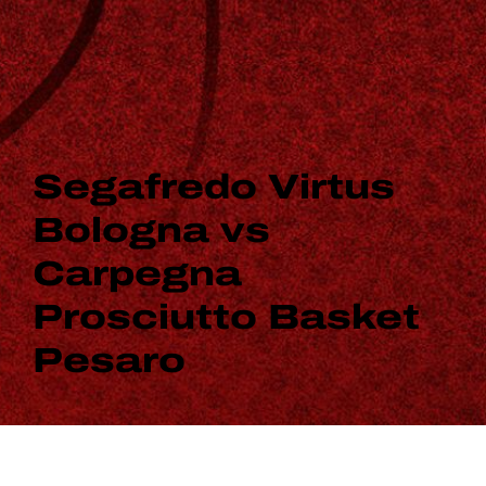
Segafredo Virtus
Bologna vs
Carpegna
Prosciutto Basket
Pesaro