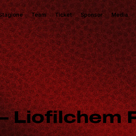
Stagione
Team
Ticket
Sponsor
Media
 – Liofilchem