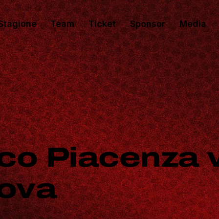
Stagione
Team
Ticket
Sponsor
Media
co Piacenza 
tova