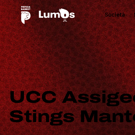
Società
UCC Assige
Stings Man