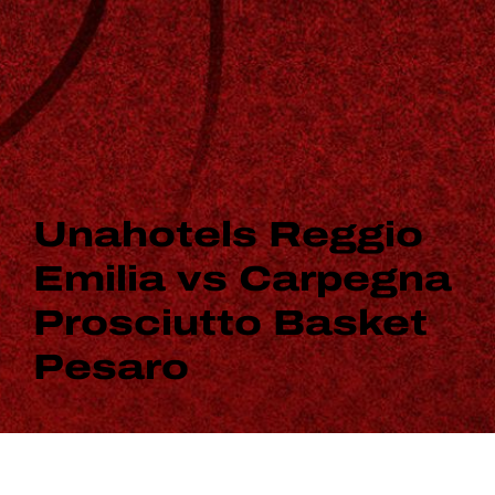
Unahotels Reggio
Emilia vs Carpegna
Prosciutto Basket
Pesaro