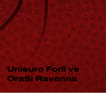
Unieuro Forlì vs
OraSi Ravenna