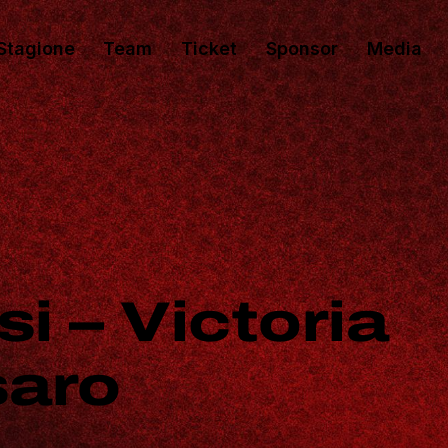
Stagione
Team
Ticket
Sponsor
Media
si – Victoria
saro