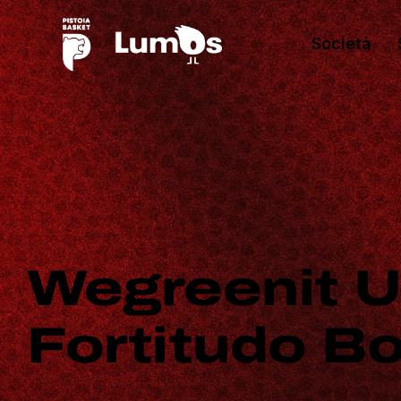
Società
Wegreenit U
Fortitudo B