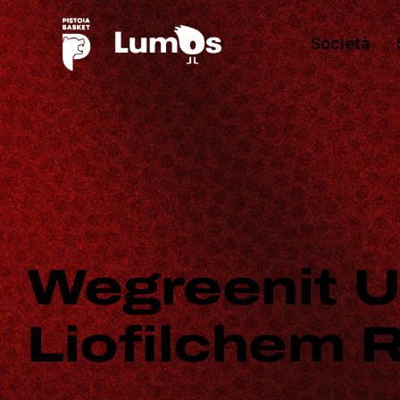
Società
Wegreenit U
Liofilchem 