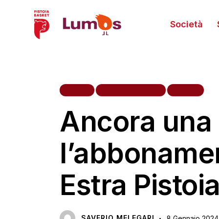
Società
HOME
PRIMA SQUADRA
TIFOSI
Ancora una 
l’abbonament
Estra Pistoi
SAVERIO MELEGARI
8 Gennaio 2024