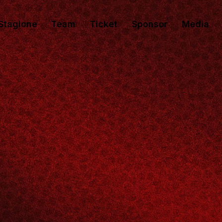
Stagione
Team
Ticket
Sponsor
Media