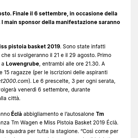
gosto. Finale il 6 settembre, in occasione della
à. I main sponsor della manifestazione saranno
ss pistoia basket 2019
. Sono state infatti
, che si svolgeranno il 21 e il 29 agosto. Primo
o a
Lowengrube
, entrambi alle ore 21.30. A
15 ragazze (per le iscrizioni delle aspiranti
et2000.com
). Le 6 prescelte, 3 per ogni serata,
svolgerà venerdì 6 settembre, durante
lla città
.
anno
Éclà
abbigliamento e l’autosalone
Tm
eganza Tm Wagen e Miss Pistoia Basket 2019 Éclà.
lla squadra per tutta la stagione. “Così come per