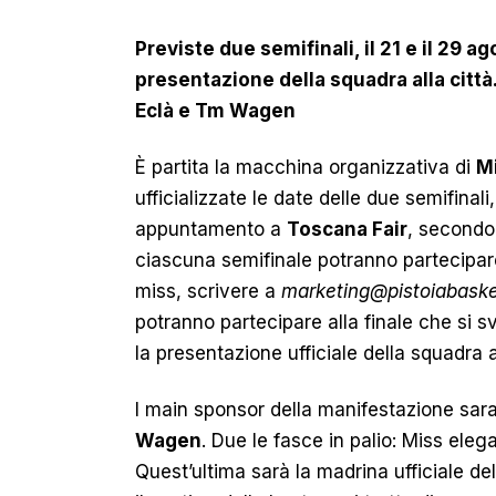
Previste due semifinali, il 21 e il 29 a
presentazione della squadra alla citt
Eclà e Tm Wagen
È partita la macchina organizzativa di
Mi
ufficializzate le date delle due semifinali
appuntamento a
Toscana Fair
, second
ciascuna semifinale potranno partecipare 
miss, scrivere a
marketing@pistoiabask
potranno partecipare alla finale che si 
la
presentazione ufficiale della squadra a
I main sponsor della manifestazione sar
Wagen
. Due le fasce in palio: Miss el
Quest’ultima sarà la madrina ufficiale de