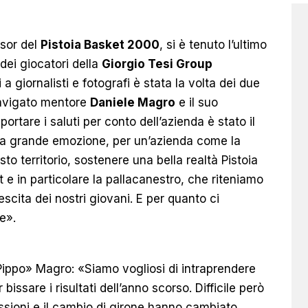
sor del
Pistoia Basket 2000
, si è tenuto l’ultimo
dei giocatori della
Giorgio Tesi Group
 giornalisti e fotografi è stata la volta dei due
 navigato mentore
Daniele Magro
e il suo
 portare i saluti per conto dell’azienda è stato il
na grande emozione, per un’azienda come la
to territorio, sostenere una bella realtà Pistoia
e in particolare la pallacanestro, che riteniamo
escita dei nostri giovani. E per quanto ci
e».
«Pippo» Magro: «Siamo vogliosi di intraprendere
issare i risultati dell’anno scorso. Difficile però
essioni e il cambio di girone hanno cambiato