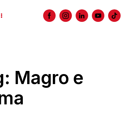
g: Magro e
ema