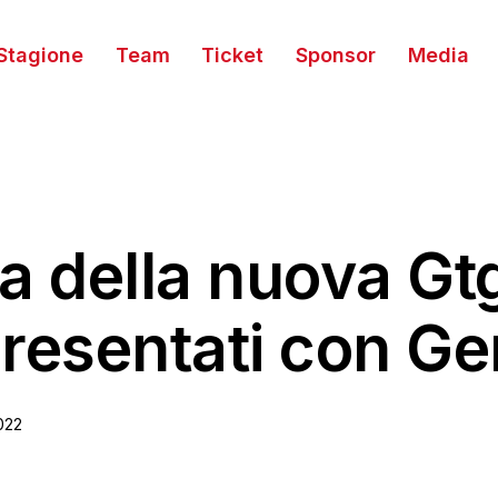
Stagione
Team
Ticket
Sponsor
Media
ta della nuova Gt
presentati con G
022