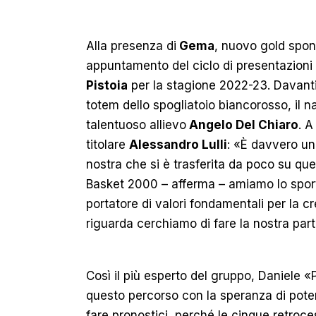
Alla presenza di
Gema
, nuovo gold spon
appuntamento del ciclo di presentazioni 
Pistoia
per la stagione 2022-23. Davanti a
totem dello spogliatoio biancorosso, il
talentuoso allievo
Angelo Del Chiaro
. A
titolare
Alessandro Lulli
: «È davvero u
nostra che si è trasferita da poco su ques
Basket 2000 – afferma – amiamo lo sport 
portatore di valori fondamentali per la cr
riguarda cerchiamo di fare la nostra part
Così il più esperto del gruppo, Daniele 
questo percorso con la speranza di poter b
fare pronostici, perché le cinque retroc