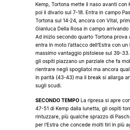
Kemp, Tortona mette il naso avanti con 
poi il divario sul 7-18. Entra in campo 
Tortona sul 14-24, ancora con Vital, prim
Gianluca Della Rosa in campo arrivando a
Ad inizio secondo quarto Tortona prova
entra in moto l’attacco dell’Estra con un F
massimo vantaggio pistoiese sul 39-33. S
gli ospiti piazzano un parziale che fa mo
rientrare negli spogliatoi ma ancora qualc
in parità (43-43) ma il break si allarga 
sugli scudi.
SECONDO TEMPO
La ripresa si apre co
47-51 di Kemp dalla lunetta, gli ospiti to
rintuzzare, più qualche sprazzo di Pascha
per l’Estra che concede molti tiri in più a