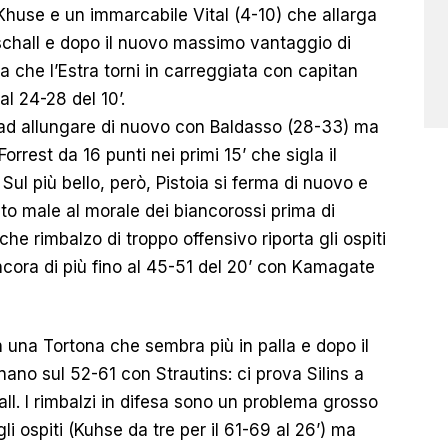
Khuse e un immarcabile Vital (4-10) che allarga
Paschall e dopo il nuovo massimo vantaggio di
a che l’Estra torni in carreggiata con capitan
l 24-28 del 10’.
 ad allungare di nuovo con Baldasso (28-33) ma
orrest da 16 punti nei primi 15’ che sigla il
ul più bello, però, Pistoia si ferma di nuovo e
lto male al morale dei biancorossi prima di
he rimbalzo di troppo offensivo riporta gli ospiti
ancora di più fino al 45-51 del 20’ con Kamagate
n una Tortona che sembra più in palla e dopo il
rnano sul 52-61 con Strautins: ci prova Silins a
ll. I rimbalzi in difesa sono un problema grosso
gli ospiti (Kuhse da tre per il 61-69 al 26’) ma