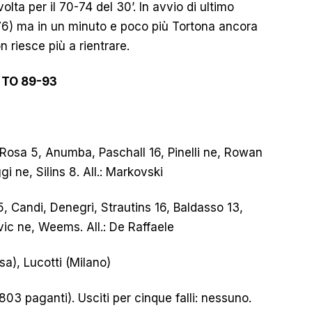
lta per il 70-74 del 30’. In avvio di ultimo
76) ma in un minuto e poco più Tortona ancora
n riesce più a rientrare.
 TO 89-93
a Rosa 5, Anumba, Paschall 16, Pinelli ne, Rowan
i ne, Silins 8. All.: Markovski
15, Candi, Denegri, Strautins 16, Baldasso 13,
vic ne, Weems. All.: De Raffaele
sa), Lucotti (Milano)
03 paganti). Usciti per cinque falli: nessuno.