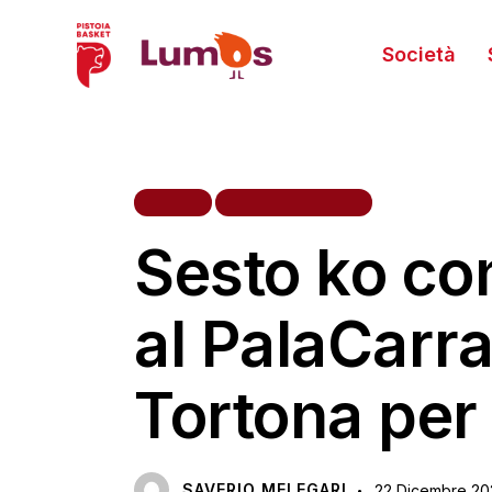
Società
HOME
PRIMA SQUADRA
Sesto ko con
al PalaCarr
Tortona per
SAVERIO MELEGARI
22 Dicembre 20