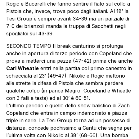
Rogic e Bucarelli che fanno sentire il fiato sul collo a
Pistoia che, invece, trova poco dagli italiani. Al 18’ la
Tesi Group è sempre avanti 34-39 ma un parziale di
7-0 dei brianzoli manda la truppa di Sacchetti negli
spogliatoi sul 43-39.
SECONDO TEMPO Il break canturino si prolunga
anche in apertura di terzo periodo con Copeland che
prova a metterci una pezza (47-42) prima che anche
Carl Wheatle
entri nella partita col primo canestro in
schiacciata al 23’ (49-47). Nikolic e Rogic mettono
alle strette la difesa di Pistoia che sembra perdere
qualche colpo (in panca Magro, Copeland e Wheatle
con 3 falli a testa) ed al 30’ è 60-51.
L’ultimo periodo è quello dello show balistico di Zach
Copeland che entra in campo indemoniato e piazza
triple in serie. La Tesi Group torna ad un possesso di
distanza, concede pochissimo a Cantù che segna per
l’ultima volta con Nikolic al 38’ (68-66). Una bomba