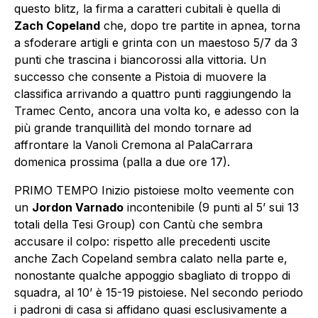
questo blitz, la firma a caratteri cubitali è quella di
Zach Copeland
che, dopo tre partite in apnea, torna
a sfoderare artigli e grinta con un maestoso 5/7 da 3
punti che trascina i biancorossi alla vittoria. Un
successo che consente a Pistoia di muovere la
classifica arrivando a quattro punti raggiungendo la
Tramec Cento, ancora una volta ko, e adesso con la
più grande tranquillità del mondo tornare ad
affrontare la Vanoli Cremona al PalaCarrara
domenica prossima (palla a due ore 17).
PRIMO TEMPO Inizio pistoiese molto veemente con
un
Jordon Varnado
incontenibile (9 punti al 5’ sui 13
totali della Tesi Group) con Cantù che sembra
accusare il colpo: rispetto alle precedenti uscite
anche Zach Copeland sembra calato nella parte e,
nonostante qualche appoggio sbagliato di troppo di
squadra, al 10’ è 15-19 pistoiese. Nel secondo periodo
i padroni di casa si affidano quasi esclusivamente a