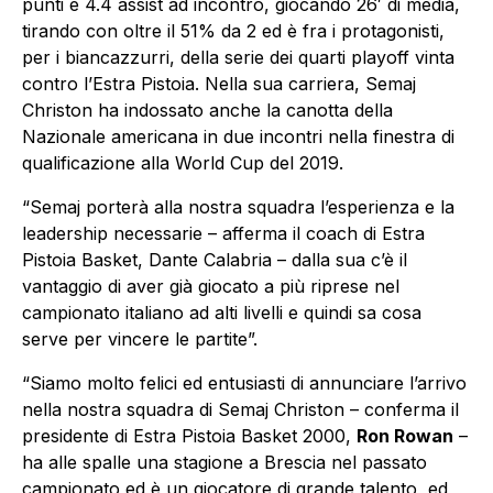
punti e 4.4 assist ad incontro, giocando 26′ di media,
tirando con oltre il 51% da 2 ed è fra i protagonisti,
per i biancazzurri, della serie dei quarti playoff vinta
contro l’Estra Pistoia. Nella sua carriera, Semaj
Christon ha indossato anche la canotta della
Nazionale americana in due incontri nella finestra di
qualificazione alla World Cup del 2019.
“Semaj porterà alla nostra squadra l’esperienza e la
leadership necessarie – afferma il coach di Estra
Pistoia Basket, Dante Calabria – dalla sua c’è il
vantaggio di aver già giocato a più riprese nel
campionato italiano ad alti livelli e quindi sa cosa
serve per vincere le partite”.
“Siamo molto felici ed entusiasti di annunciare l’arrivo
nella nostra squadra di Semaj Christon – conferma il
presidente di Estra Pistoia Basket 2000,
Ron Rowan
–
ha alle spalle una stagione a Brescia nel passato
campionato ed è un giocatore di grande talento, ed