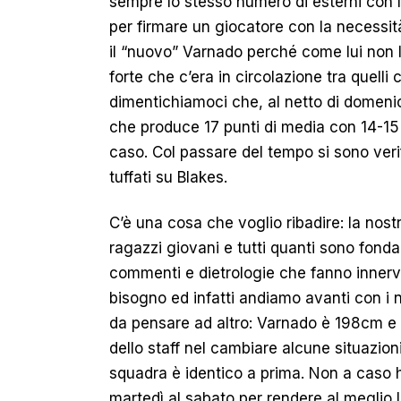
sempre lo stesso numero di esterni con l
per firmare un giocatore con la necessità
il “nuovo” Varnado perché come lui non lo
forte che c’era in circolazione tra quell
dimentichiamoci che, al netto di domeni
che produce 17 punti di media con 14-15 t
caso. Col passare del tempo si sono verific
tuffati su Blakes.
C’è una cosa che voglio ribadire: la nos
ragazzi giovani e tutti quanti sono fonda
commenti e dietrologie che fanno inner
bisogno ed infatti andiamo avanti con i n
da pensare ad altro: Varnado è 198cm e
dello staff nel cambiare alcune situazioni
squadra è identico a prima. Non a caso 
martedì al sabato per rendere al meglio 