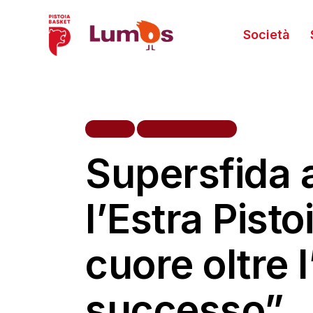
Società
HOME
PRIMA SQUADRA
Supersfida a
l’Estra Pisto
cuore oltre 
successo”