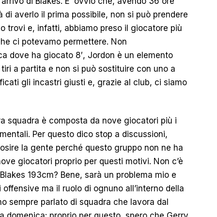
’arrivo di Blakes. E’ ovvio che, avendo 36 ore
 di averlo il prima possibile, non si può prendere
 trovi e, infatti, abbiamo preso il giocatore più
i che ci potevamo permettere. Non
ca dove ha giocato 8′, Jordon è un elemento
iri a partita e non si può sostituire con uno a
ati gli incastri giusti e, grazie al club, ci siamo
tra squadra è composta da nove giocatori più i
mentali. Per questo dico stop a discussioni,
vosire la gente perché questo gruppo non ne ha
ove giocatori proprio per questi motivi. Non c’è
 Blakes 193cm? Bene, sarà un problema mio e
 offensive ma il ruolo di ognuno all’interno della
ho sempre parlato di squadra che lavora dal
la domenica: proprio per questo, spero che Gerry