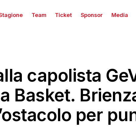
Stagione
Team
Ticket
Sponsor
Media
lla capolista GeV
ia Basket. Brienza
l’ostacolo per pun