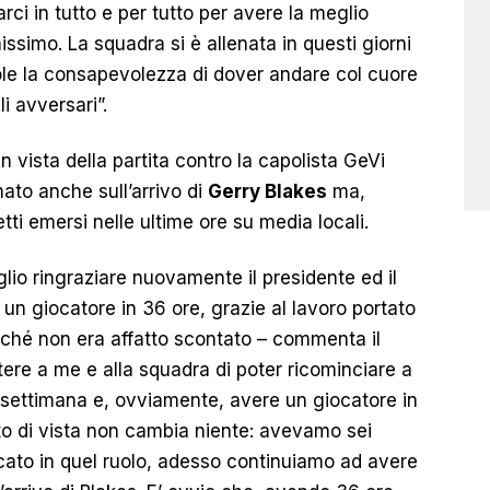
rci in tutto e per tutto per avere la meglio
simo. La squadra si è allenata in questi giorni
ole la consapevolezza di dover andare col cuore
li avversari”.
in vista della partita contro la capolista GeVi
rmato anche
sull’arrivo di
Gerry Blakes
ma,
tti emersi nelle ultime ore su media locali.
lio ringraziare nuovamente il presidente ed il
e un giocatore in 36 ore, grazie al lavoro portato
ché non era affatto scontato – commenta il
re a me e alla squadra di poter ricominciare a
 settimana e, ovviamente, avere un giocatore in
unto di vista non cambia niente: avevamo sei
cato in quel ruolo, adesso continuiamo ad avere