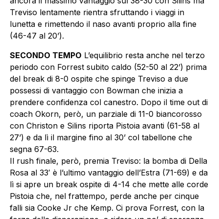
ancora il massimo vantaggio sul 38-30 con Silins ma
Treviso lentamente rientra sfruttando i viaggi in
lunetta e rimettendo il naso avanti proprio alla fine
(46-47 al 20’).
SECONDO TEMPO
L’equilibrio resta anche nel terzo
periodo con Forrest subito caldo (52-50 al 22’) prima
del break di 8-0 ospite che spinge Treviso a due
possessi di vantaggio con Bowman che inizia a
prendere confidenza col canestro. Dopo il time out di
coach Okorn, però, un parziale di 11-0 biancorosso
con Christon e Silins riporta Pistoia avanti (61-58 al
27’) e da lì il margine fino al 30’ col tabellone che
segna 67-63.
Il rush finale, però, premia Treviso: la bomba di Della
Rosa al 33′ è l’ultimo vantaggio dell’Estra (71-69) e da
lì si apre un break ospite di 4-14 che mette alle corde
Pistoia che, nel frattempo, perde anche per cinque
falli sia Cooke Jr che Kemp. Ci prova Forrest, con la