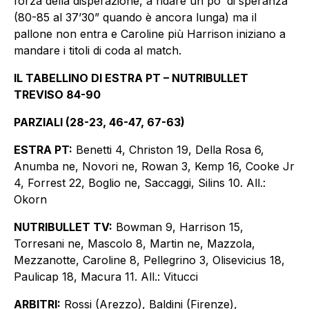
forza della disperazione, a ridare un po’ di speranza
(80-85 al 37’30” quando è ancora lunga) ma il
pallone non entra e Caroline più Harrison iniziano a
mandare i titoli di coda al match.
IL TABELLINO DI ESTRA PT – NUTRIBULLET
TREVISO 84-90
PARZIALI (28-23, 46-47, 67-63)
ESTRA PT:
Benetti 4, Christon 19, Della Rosa 6,
Anumba ne, Novori ne, Rowan 3, Kemp 16, Cooke Jr
4, Forrest 22, Boglio ne, Saccaggi, Silins 10. All.:
Okorn
NUTRIBULLET TV:
Bowman 9, Harrison 15,
Torresani ne, Mascolo 8, Martin ne, Mazzola,
Mezzanotte, Caroline 8, Pellegrino 3, Olisevicius 18,
Paulicap 18, Macura 11. All.: Vitucci
ARBITRI:
Rossi (Arezzo), Baldini (Firenze),