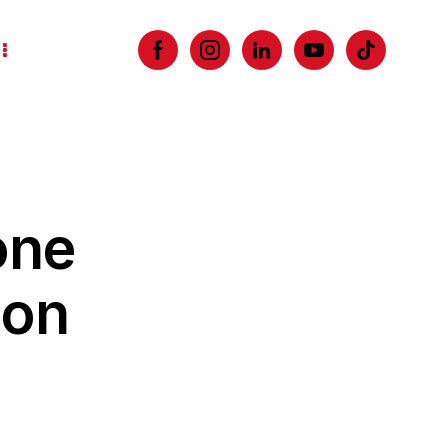
one
son