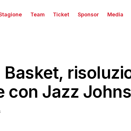
Stagione
Team
Ticket
Sponsor
Media
a Basket, risoluzi
e con Jazz John
6