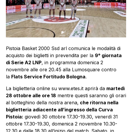
Pistoia Basket 2000 Ssd arl comunica le modalità di
acquisto dei biglietti in prevendita per la
9° giornata
di Serie A2 LNP
, in programma domenica 2
novembre alle ore 20.45 alla Lumosquare contro
la
Flats Service Fortitudo Bologna
.
La biglietteria online su
www.etes.it
aprirà da
martedì
28 ottobre alle ore 18
mentre questi saranno gli orari
al botteghino della nostra arena,
che ritorna nella
biglietteria adiacente all’ingresso della Curva
Pistoia:
giovedì 30 ottobre 17.30-19.30, venerdì 31
ottobre 17.30-19.30, domenica 2 novembre 10.30-
12.30 e dalle 18.30 all’inizio del match. Sabato, in