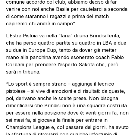
comune accordo col club, abbiamo deciso di far
venire con noi anche Basile per cautelarci a seconda
di come staranno i ragazzi e prima del match
capiremo chi andrà in campo”.
L’Estra Pistoia va nella “tana” di una Brindisi ferita,
che ha perso quattro partite su quattro in LBA e due
su due in Europe Cup, tanto da dover già metter
mano alla panchina avendo esonerato coach Fabio
Corbani per prendere l’esperto Sakota che, però,
sarà in tribuna.
“Lo sport è sempre strano – aggiunge il tecnico
pistoiese – si vive di emozioni e di risultati: da queste,
poi, derivano anche le scelte prese. Non bisogna
dimenticarsi che Brindisi non è una squadra costruita
per essere nella posizione dove è: venti giorni fa, non
sei mesi fa, si giocava la finale per entrare in
Champions League e, col passare dei giorni, ha avuto
la sfortuna di ritrovarsi con qualche infortunio di