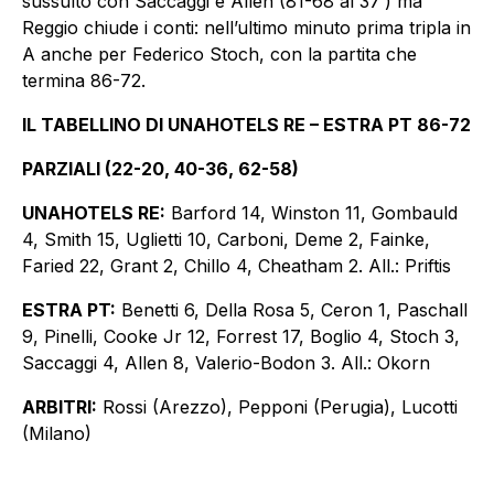
sussulto con Saccaggi e Allen (81-68 al 37’) ma
Reggio chiude i conti: nell’ultimo minuto prima tripla in
A anche per Federico Stoch, con la partita che
termina 86-72.
IL TABELLINO DI UNAHOTELS RE – ESTRA PT 86-72
PARZIALI (22-20, 40-36, 62-58)
UNAHOTELS RE:
Barford 14, Winston 11, Gombauld
4, Smith 15, Uglietti 10, Carboni, Deme 2, Fainke,
Faried 22, Grant 2, Chillo 4, Cheatham 2. All.: Priftis
ESTRA PT:
Benetti 6, Della Rosa 5, Ceron 1, Paschall
9, Pinelli, Cooke Jr 12, Forrest 17, Boglio 4, Stoch 3,
Saccaggi 4, Allen 8, Valerio-Bodon 3. All.: Okorn
ARBITRI:
Rossi (Arezzo), Pepponi (Perugia), Lucotti
(Milano)