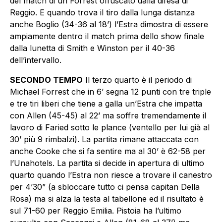
del match di un Forrest offuscato dalla difesa di
Reggio. E quando trova il tiro dalla lunga distanza
anche Boglio (34-36 al 18’) l’Estra dimostra di essere
ampiamente dentro il match prima dello show finale
dalla lunetta di Smith e Winston per il 40-36
dell’intervallo.
SECONDO TEMPO
Il terzo quarto è il periodo di
Michael Forrest che in 6’ segna 12 punti con tre triple
e tre tiri liberi che tiene a galla un’Estra che impatta
con Allen (45-45) al 22’ ma soffre tremendamente il
lavoro di Faried sotto le plance (ventello per lui già al
30’ più 9 rimbalzi). La partita rimane attaccata con
anche Cooke che si fa sentire ma al 30’ è 62-58 per
l’Unahotels. La partita si decide in apertura di ultimo
quarto quando l’Estra non riesce a trovare il canestro
per 4’30” (a sbloccare tutto ci pensa capitan Della
Rosa) ma si alza la testa al tabellone ed il risultato è
sul 71-60 per Reggio Emilia. Pistoia ha l’ultimo